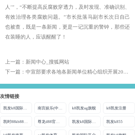
人’”，“不断提高反腐败穿透力，及时发现、准确识别、
有效治理各类腐败问题。”市长批落马副市长次日自己
也被查，既是一条新闻，更是一记沉重的警钟，那些还
在装睡的人，应该醒醒了！
上一篇：新闻中心_搜狐网站
下一篇：中宣部要求各地各新闻单位精心组织开展2026年“新春走基层”活动
友情链接
凯发k8国际娱乐官网首选
南宫娱乐(中国)官方网站-登录入口
k8凯发ag旗舰
k8凯发注册
凯时88kb88国际
尊龙d88官方网站最佳平台
凯发k8国际唯一
凯发k855