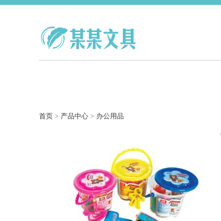
首页
>
产品中心
>
办公用品