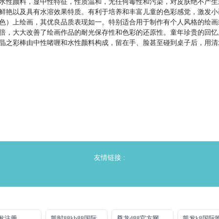
和水性颜料，显中性特征，性质温和，无任何毒性和污染，对皮肤绝不产生
别鲜艳以及具有水溶效果特质。有利于培养和丰富儿童的色彩感觉，激发
黑色）上绘画，其优良品质表现如一。特别适合用于制作有个人风格的绘
一倍，大大改善了绘画作品的耐光保存性和色彩的还原性。童年珍贵的回
。晶之彩棒由中性啫喱和水性颜料构成，留在手、脸甚至碰到桌子后，用
友情链接 :
凯发注册
凯时88kb88国际
尊龙d88官方网站最佳平台
凯发k8国际