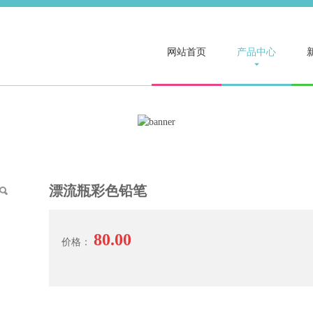
网站首页
产品中心
漂流瓶彩色铅笔
80.00
价格：