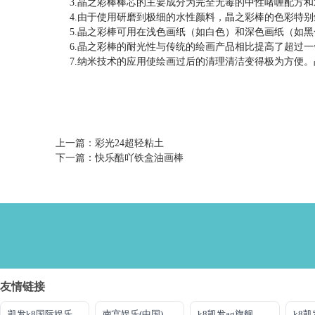
3.晶之彩棒棒芯的主要成分为完全无毒的中性啫喱配方
4.由于使用研磨到极细的水性颜料，晶之彩棒的色彩特
5.晶之彩棒可用在浅色画纸（如白色）和深色画纸（如
6.晶之彩棒的耐光性与传统的绘画产品相比提高了超过
7.纳米技术的应用使绘画过后的清理清洁变得极为方便
上一篇：彩光24超轻粘土
下一篇：快乐酷吖铁盒油画棒
友情链接
凯发k8国际娱乐官网首选
南宫娱乐(中国)官方网站-登录入口
k8凯发ag旗舰
k8