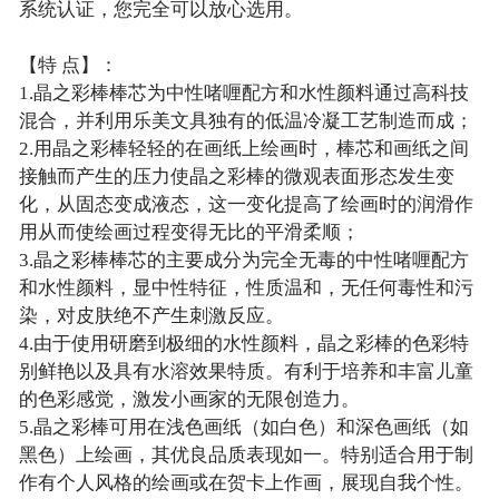
系统认证，您完全可以放心选用。
【特 点】：
1.晶之彩棒棒芯为中性啫喱配方和水性颜料通过高科技
混合，并利用乐美文具独有的低温冷凝工艺制造而成；
2.用晶之彩棒轻轻的在画纸上绘画时，棒芯和画纸之间
接触而产生的压力使晶之彩棒的微观表面形态发生变
化，从固态变成液态，这一变化提高了绘画时的润滑作
用从而使绘画过程变得无比的平滑柔顺；
3.晶之彩棒棒芯的主要成分为完全无毒的中性啫喱配方
和水性颜料，显中性特征，性质温和，无任何毒性和污
染，对皮肤绝不产生刺激反应。
4.由于使用研磨到极细的水性颜料，晶之彩棒的色彩特
别鲜艳以及具有水溶效果特质。有利于培养和丰富儿童
的色彩感觉，激发小画家的无限创造力。
5.晶之彩棒可用在浅色画纸（如白色）和深色画纸（如
黑色）上绘画，其优良品质表现如一。特别适合用于制
作有个人风格的绘画或在贺卡上作画，展现自我个性。